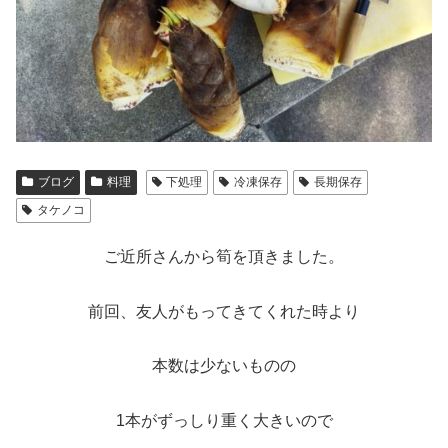
ブログ
料理
下処理
冷凍保存
長期保存
タケノコ
ご近所さんから筍を頂きました。
前回、友人がもってきてくれた時より
本数は少ないものの
1本がずっしり重く大きいので