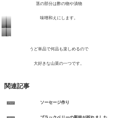
茎の部分は酢の物や漬物
味噌和えにします。
天
き
ぷ
ん
梅
酢
ら
ぴ
酢
味
うど単品で何品も楽しめるので
ら
漬
噌
け
和
大好きな山菜の一つです。
え
関連記事
ソーセージ作り
ブログ
ブラックベリーの新枝が折れました
ブログ