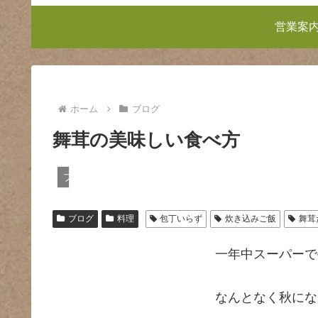
営業案
ホーム
ブログ
舞茸の美味しい食べ方
ブログ
ブログ
料理
包丁いらず
炊き込みご飯
舞茸
一年中スーパーで
なんとなく秋にな