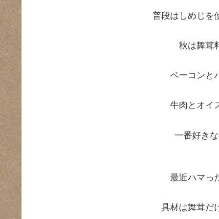
普段はしめじを
秋は舞茸
ベーコンと
牛肉とオイ
一番好きな
最近ハマっ
具材は舞茸だ