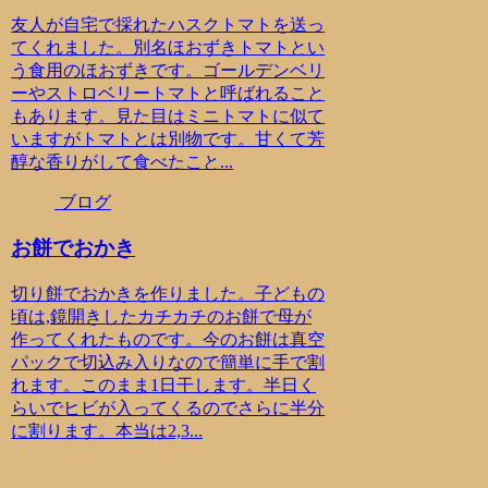
友人が自宅で採れたハスクトマトを送っ
てくれました。別名ほおずきトマトとい
う食用のほおずきです。ゴールデンベリ
ーやストロベリートマトと呼ばれること
もあります。見た目はミニトマトに似て
いますがトマトとは別物です。甘くて芳
醇な香りがして食べたこと...
ブログ
お餅でおかき
切り餅でおかきを作りました。子どもの
頃は,鏡開きしたカチカチのお餅で母が
作ってくれたものです。今のお餅は真空
パックで切込み入りなので簡単に手で割
れます。このまま1日干します。半日く
らいでヒビが入ってくるのでさらに半分
に割ります。本当は2,3...