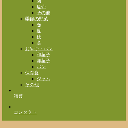
肉
魚介
その他
季節の野菜
春
夏
秋
冬
おやつ・パン
和菓子
洋菓子
パン
保存食
ジャム
その他
雑貨
コンタクト