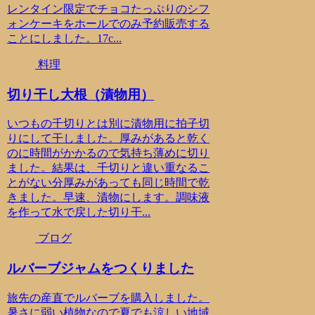
レンタイン限定でチョコたっぷりのシフ
ォンケーキをホールでのみ予約販売する
ことにしました。17c...
料理
切り干し大根（漬物用）
いつもの千切りとは別に漬物用に拍子切
りにして干しました。厚みがあると乾く
のに時間がかかるので気持ち薄めに切り
ました。結果は、千切りと違い重なるこ
とがない分厚みがあっても同じ時間で乾
きました。早速、漬物にします。調味液
を作って水で戻した切り干...
ブログ
ルバーブジャムをつくりました
旅先の産直でルバーブを購入しました。
暑さに弱い植物なので夏でも涼しい地域