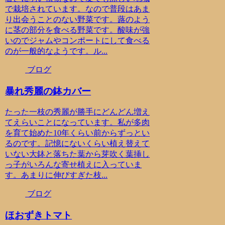
で栽培されています。なので普段はあま
り出会うことのない野菜です。蕗のよう
に茎の部分を食べる野菜です。酸味が強
いのでジャムやコンポートにして食べる
のが一般的なようです。ル...
ブログ
暴れ秀麗の鉢カバー
たった一枝の秀麗が勝手にどんどん増え
てえらいことになっています。私が多肉
を育て始めた10年くらい前からずっとい
るのです。記憶にないくらい植え替えて
いない大鉢と落ちた葉から芽吹く葉挿し
っ子がいろんな寄せ植えに入っていま
す。あまりに伸びすぎた枝...
ブログ
ほおずきトマト