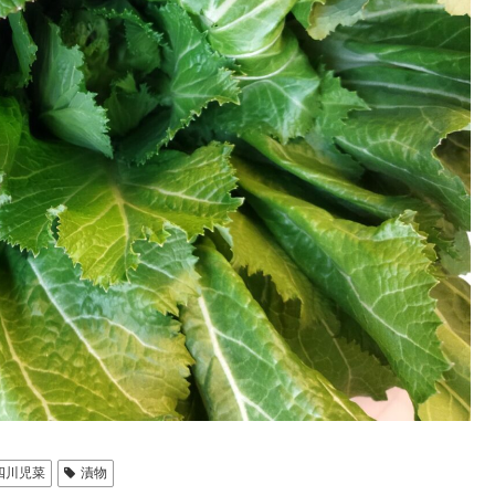
四川児菜
漬物