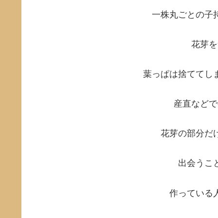
一株丸ごとの子
花芽を
葉っぱは捨ててし
産直などで
花芽の部分だ
出会うこ
作っている