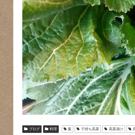
ブログ
料理
葉
子持ち高菜
高菜漬け