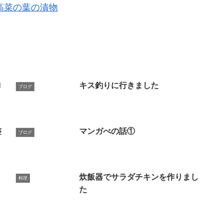
高菜の葉の漬物
ロ
キス釣りに行きました
ブログ
整
マンガべの話①
ブログ
炊飯器でサラダチキンを作りまし
料理
た