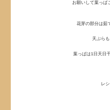
お願いして葉っぱ
花芽の部分は茹
天ぷらも
葉っぱは1日天日
レシ