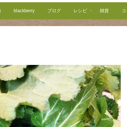
内
blackberry
ブログ
レシピ
雑貨
コ