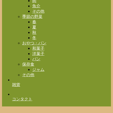
肉
魚介
その他
季節の野菜
春
夏
秋
冬
おやつ・パン
和菓子
洋菓子
パン
保存食
ジャム
その他
雑貨
コンタクト