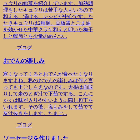
ュウリの総菜を紹介しています。加熱調
理をしたキュウリは苦手な人もいるので
和える、漬ける、レシピが中心です。た
たきキュウリは2種類。豆板醤とごま油
を効かせた中華クラゲ和えと叩いた梅干
しと鰹節とを少量のめんつ...
ブログ
おでんの楽しみ
寒くなってくるとおでんが食べたくなり
ますよね。私のおでんの楽しみは何と言
っても下ごしらえなのです。大根は面取
りして米のとぎ汁で下茹でする。こんに
ゃくは味が入りやすいように隠し包丁を
いれます。その後、塩もみをして茹でて
灰汁抜きをします。たまご...
ブログ
ソーセージを作りました