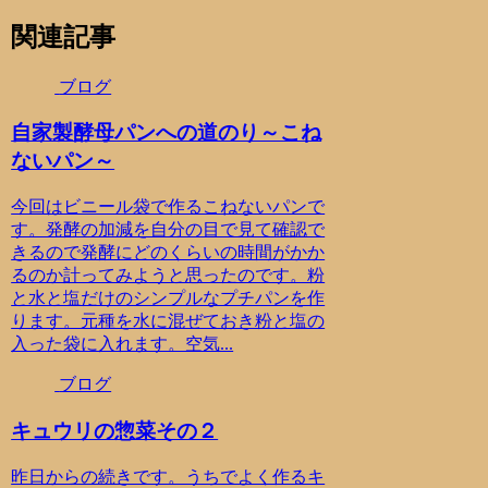
関連記事
ブログ
自家製酵母パンへの道のり～こね
ないパン～
今回はビニール袋で作るこねないパンで
す。発酵の加減を自分の目で見て確認で
きるので発酵にどのくらいの時間がかか
るのか計ってみようと思ったのです。粉
と水と塩だけのシンプルなプチパンを作
ります。元種を水に混ぜておき粉と塩の
入った袋に入れます。空気...
ブログ
キュウリの惣菜その２
昨日からの続きです。うちでよく作るキ