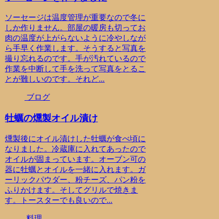
ソーセージは温度管理が重要なので冬に
しか作りません。部屋の暖房も切ってお
肉の温度が上がらないように冷やしなが
ら手早く作業します。そうすると写真を
撮り忘れるのです。手が汚れているので
作業を中断して手を洗って写真をとるこ
とが難しいのです。それど...
ブログ
牡蠣の燻製オイル漬け
燻製後にオイル漬けした牡蠣が食べ頃に
なりました。冷蔵庫に入れてあったので
オイルが固まっています。オーブン可の
器に牡蠣とオイルを一緒に入れます。ガ
ーリックパウダー、粉チーズ、パン粉を
ふりかけます。そしてグリルで焼きま
す。トースターでも良いので...
料理