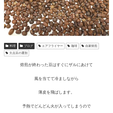
料理
ブログ
エアフライヤー
珈琲
自家焙煎
欠点豆の選別
焙煎が終わった豆はすぐにザルにあけて
風を当てて冷ましながら
薄皮を飛ばします。
予熱でどんどん火が入ってしまうので