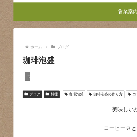
営業案
ホーム
ブログ
珈琲泡盛
ブログ
ブログ
料理
珈琲泡盛
珈琲泡盛の作り方
コ
美味しい
コーヒー豆と