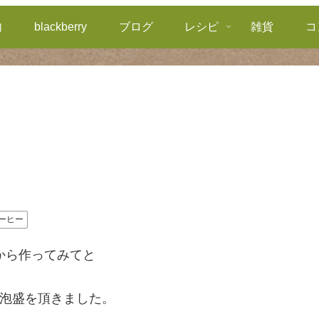
内
blackberry
ブログ
レシピ
雑貨
コ
ーヒー
から作ってみてと
泡盛を頂きました。