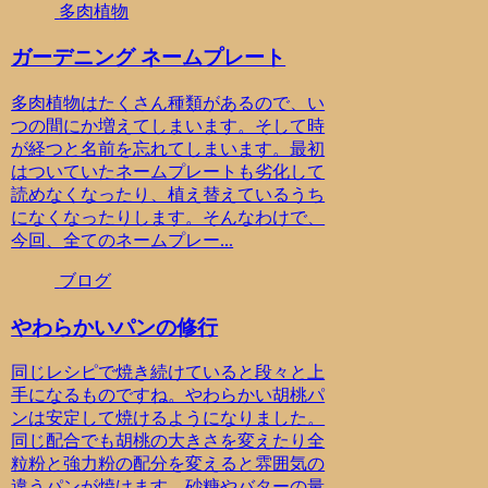
多肉植物
ガーデニング ネームプレート
多肉植物はたくさん種類があるので、い
つの間にか増えてしまいます。そして時
が経つと名前を忘れてしまいます。最初
はついていたネームプレートも劣化して
読めなくなったり、植え替えているうち
になくなったりします。そんなわけで、
今回、全てのネームプレー...
ブログ
やわらかいパンの修行
同じレシピで焼き続けていると段々と上
手になるものですね。やわらかい胡桃パ
ンは安定して焼けるようになりました。
同じ配合でも胡桃の大きさを変えたり全
粒粉と強力粉の配分を変えると雰囲気の
違うパンが焼けます。砂糖やバターの量