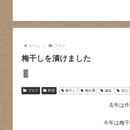
ホーム
ブログ
梅干しを漬けました
ブログ
ブログ
料理
梅干し
梅仕事
減塩
甘口
去年は作
今年は梅干