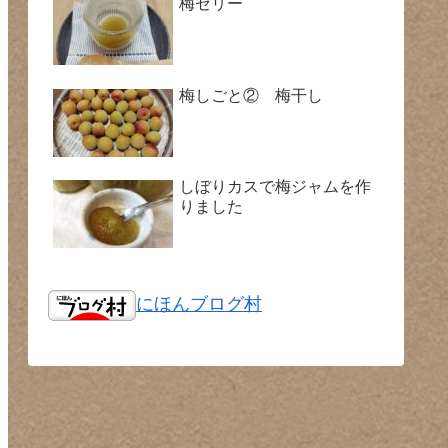
梅ゼリー
梅しごと② 梅干し
しぼりカスで梅ジャムを作
りました
にほんブログ村