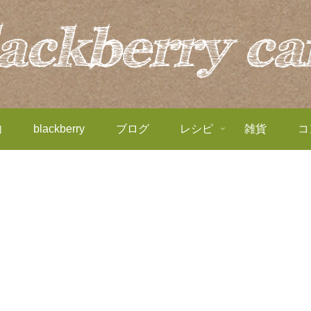
内
blackberry
ブログ
レシピ
雑貨
コ