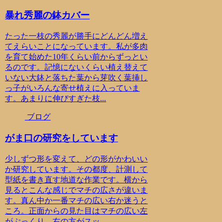
暴れ秀麗の鉢カバー
たった一枝の秀麗が勝手にどんどん増え
てえらいことになっています。私が多肉
を育て始めた10年くらい前からずっとい
るのです。記憶にないくらい植え替えて
いない大鉢と落ちた葉から芽吹く葉挿し
っ子がいろんな寄せ植えに入っていま
す。あまりに伸びすぎた枝...
ブログ
がま口の研究をしています
少しずつ形を変えて、どの形がかわいい
か研究しています。その都度、計測して
型紙を書き直す地道な作業です。横から
見るとこんな感じでマチの広さが違いま
す。真ん中か一番マチの広い右か迷うと
ころ。正面からの見た目はマチの広い左
がぷっくり、右の方がスッ...