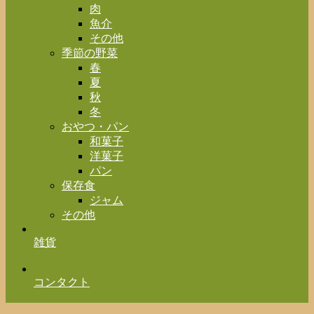
肉
魚介
その他
季節の野菜
春
夏
秋
冬
おやつ・パン
和菓子
洋菓子
パン
保存食
ジャム
その他
雑貨
コンタクト