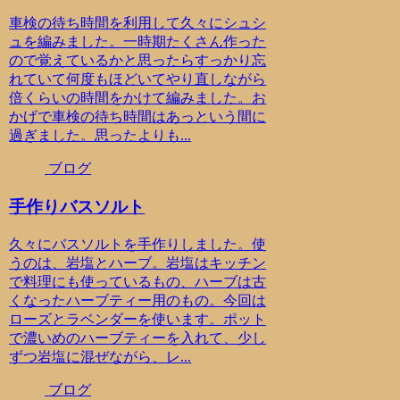
車検の待ち時間を利用して久々にシュシ
ュを編みました。一時期たくさん作った
ので覚えているかと思ったらすっかり忘
れていて何度もほどいてやり直しながら
倍くらいの時間をかけて編みました。お
かげで車検の待ち時間はあっという間に
過ぎました。思ったよりも...
ブログ
手作りバスソルト
久々にバスソルトを手作りしました。使
うのは、岩塩とハーブ。岩塩はキッチン
で料理にも使っているもの、ハーブは古
くなったハーブティー用のもの。今回は
ローズとラベンダーを使います。ポット
で濃いめのハーブティーを入れて、少し
ずつ岩塩に混ぜながら、レ...
ブログ