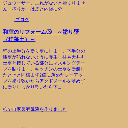
ジュウーサー。これがないと始まりませ
ん。搾りかすは皮と内袋に分...
ブログ
和室のリフォーム③ ～塗り壁
（珪藻土）～
壁の上半分を塗り壁にします。下半分の
腰壁が汚れないように養生し柱や天井も
土壁と接している部分にマスキングテー
プを貼ります。キッチンの土壁を塗装し
たときと同様まず2倍に薄めたシーアッ
プを塗り乾いたらアクドメールを薄めず
に塗りしっかり乾いたら下...
柿で自家製酵母液を作りました