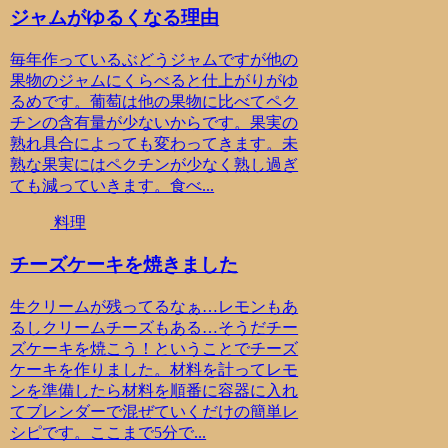
ジャムがゆるくなる理由
毎年作っているぶどうジャムですが他の
果物のジャムにくらべると仕上がりがゆ
るめです。葡萄は他の果物に比べてペク
チンの含有量が少ないからです。果実の
熟れ具合によっても変わってきます。未
熟な果実にはペクチンが少なく熟し過ぎ
ても減っていきます。食べ...
料理
チーズケーキを焼きました
生クリームが残ってるなぁ…レモンもあ
るしクリームチーズもある…そうだチー
ズケーキを焼こう！ということでチーズ
ケーキを作りました。材料を計ってレモ
ンを準備したら材料を順番に容器に入れ
てブレンダーで混ぜていくだけの簡単レ
シピです。ここまで5分で...