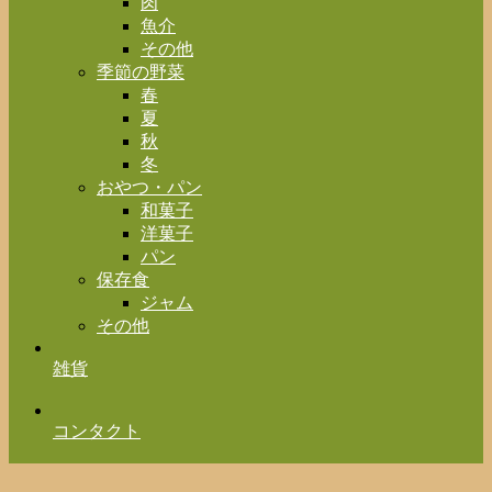
肉
魚介
その他
季節の野菜
春
夏
秋
冬
おやつ・パン
和菓子
洋菓子
パン
保存食
ジャム
その他
雑貨
コンタクト