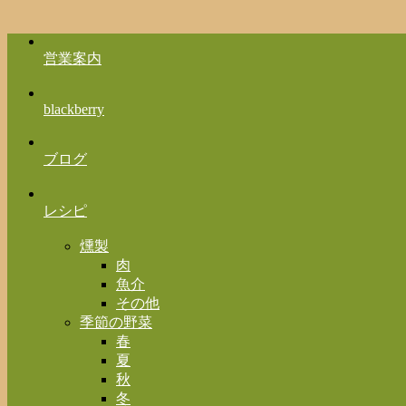
営業案内
blackberry
ブログ
レシピ
燻製
肉
魚介
その他
季節の野菜
春
夏
秋
冬