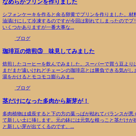
なめらかプリンを作りました
シフォンケーキを作ると余る卵黄でプリンを作りました。材
油漬けにして冷凍するのですが今回は割れてしまったのでプ
いくつかありますが一番大事な...
ブログ
珈琲豆の焙煎③ 味見してみました
焙煎したコーヒーを飲んでみました。スーパーで買う豆より
まだまだ遠いけれどチェーンの珈琲店とは勝負できる気がし
湯をかけるとモコモコ膨らみま...
ブログ
茎だけになった多肉から新芽が！
多肉植物は成長すると下の方の葉っぱが枯れてバランスが悪
て新しい土に挿します。元の鉢には元気な根っこと茎だけが
と新しい芽が出てくるのです。...