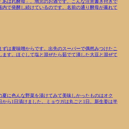
「あばれ酵母」。地元のお酒です。こんな注意書き付きで
瓶内で発酵し続けているのです。名前の通り酵母が暴れて
まずは麦味噌からです。出先のスーパーで偶然みつけたこ
します。ほぐして塩と混ぜたら茹でて潰した大豆と混ぜて
の夏に色んな野菜を漬けてみて美味しかったものはオク
から1日漬けました。ミョウガは丸ごと1日。新生姜は半