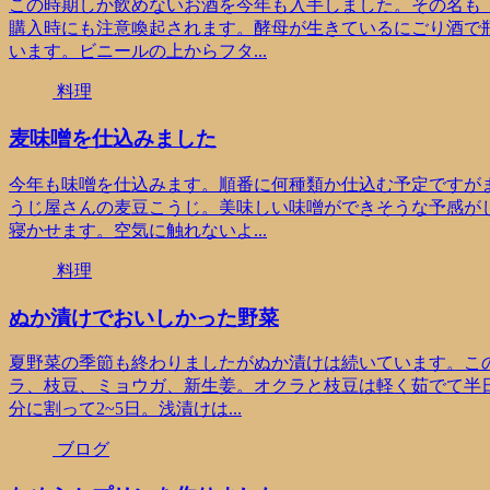
この時期しか飲めないお酒を今年も入手しました。その名も
購入時にも注意喚起されます。酵母が生きているにごり酒で
います。ビニールの上からフタ...
料理
麦味噌を仕込みました
今年も味噌を仕込みます。順番に何種類か仕込む予定ですが
うじ屋さんの麦豆こうじ。美味しい味噌ができそうな予感が
寝かせます。空気に触れないよ...
料理
ぬか漬けでおいしかった野菜
夏野菜の季節も終わりましたがぬか漬けは続いています。こ
ラ、枝豆、ミョウガ、新生姜。オクラと枝豆は軽く茹でて半日
分に割って2~5日。浅漬けは...
ブログ