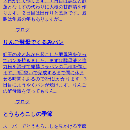
３日かけて作ります。１日目は黒豆と酢
蓮となますの代わりに大根の甘酢漬を作
ります。２日目は田作りと煮豚です。煮
豚は角煮の年もありますが...
ブログ
りんご酵母でくるみパン
紅玉の皮と芯から起こした酵母液を使っ
てパンを焼きました。まずは酵母液と強
力粉を混ぜて発酵させパンの元種を作り
ます。3回継いで完成するまで間に休ま
せる時間もあるので2日はかかります。3
日目にようやくパンが焼けます。りんご
の酵母液を使ってもりん...
ブログ
とうもろこしの季節
スーパーでとうもろこしを見かける季節