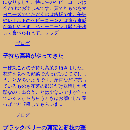
になりました。特に生のベビーコーンは
今だけのお楽しみです。茹でたものをマ
ヨネーズでいただくのは鉄板です。缶詰
やレトルトのベビーコーンとは違う食感
が楽しめます。ベビーコーンは髭も美味
しく食べられます。サラダ...
ブログ
子持ち高菜がやってきた
一株丸ごとの子持ち高菜を頂きました。
花芽を食べる野菜で葉っぱは捨ててしま
うことが多いようです。産直などで売っ
ているものも花芽の部分だけ収穫した状
態なので出会うことは少ないですが作っ
ている人からもらうときはお願いして葉
っぱごと収穫してもらいま...
ブログ
ブラックベリーの剪定と新枝の整