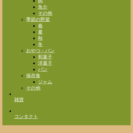
肉
魚介
その他
季節の野菜
春
夏
秋
冬
おやつ・パン
和菓子
洋菓子
パン
保存食
ジャム
その他
雑貨
コンタクト