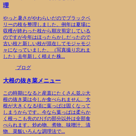
理
やっと暑さがやわらいだのでブラックベ
リーの枝を整理しました。例年は夏場に
収穫が終わった枝から順次剪定している
のですが今年はほったらかしだったので
古い枝と新しい枝が混在してモジャモジ
ャになっていました。（写真撮り忘れま
した）去年新しく植えた株...
ブログ
大根の抜き菜メニュー
この時期になると産直にたくさん並ぶ大
根の抜き菜は今しか食べられません。大
根が大きくなる頃に葉っぱは固くなって
しまうからです。今なら葉っぱは柔らか
く根っこも先のひげの部分以外は全部食
べられます。炒め物、煮物、味噌汁、漬
物、菜飯いろんな調理法で...