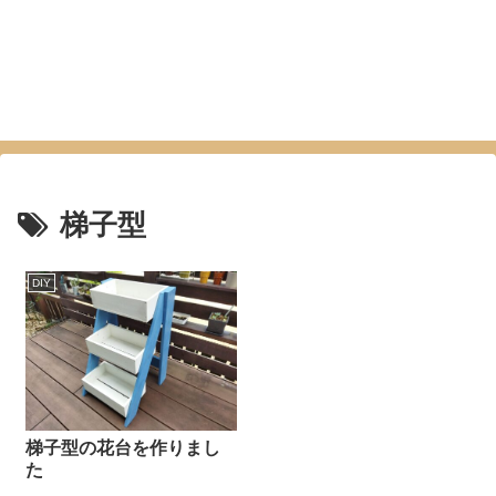
梯子型
DIY
梯子型の花台を作りまし
た