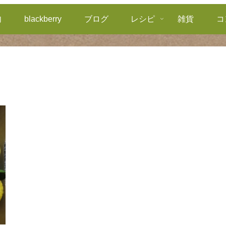
内
blackberry
ブログ
レシピ
雑貨
コ