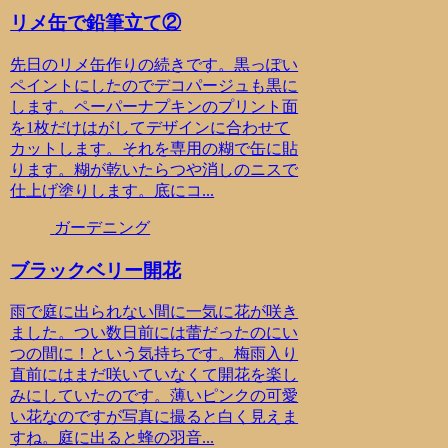
リメ缶で鉛筆立て②
先日のリメ缶作りの続きです。黒っぽい
ペイントにしたのでデコパージュも黒に
します。ペーパーナプキンのプリント面
を1枚だけはがしてデザインに合わせて
カットします。それを専用の糊で缶に貼
ります。糊が乾いたらつや消しのニスで
仕上げ塗りします。底にコ...
ガーデニング
ブラックベリー開花
雨で庭に出られない間に一気に花が咲き
ました。つい数日前には蕾だったのにい
つの間に！という気持ちです。梅雨入り
直前にはまだ咲いていなくて開花を楽し
みにしていたのです。薄いピンクの可愛
い花なのですが写真に撮ると白く見えま
すね。庭に出ると蜂の羽音...