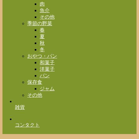
肉
魚介
その他
季節の野菜
春
夏
秋
冬
おやつ・パン
和菓子
洋菓子
パン
保存食
ジャム
その他
雑貨
コンタクト