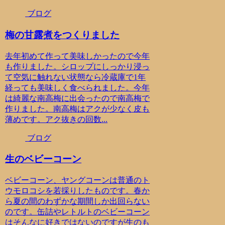
ブログ
梅の甘露煮をつくりました
去年初めて作って美味しかったので今年
も作りました。シロップにしっかり浸っ
て空気に触れない状態なら冷蔵庫で1年
経っても美味しく食べられました。今年
は綺麗な南高梅に出会ったので南高梅で
作りました。南高梅はアクが少なく皮も
薄めです。アク抜きの回数...
ブログ
生のベビーコーン
ベビーコーン、ヤングコーンは普通のト
ウモロコシを若採りしたものです。春か
ら夏の間のわずかな期間しか出回らない
のです。缶詰やレトルトのベビーコーン
はそんなに好きではないのですが生のも